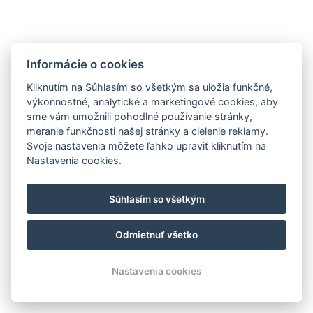
E-mail:
info@weissovdom.sk
Telefon
:
+421 948 122 616
Informácie o cookies
Kliknutím na Súhlasím so všetkým sa uložia funkčné,
Apartmány Weissov dom
výkonnostné, analytické a marketingové cookies, aby
sme vám umožnili pohodlné používanie stránky,
Hodruša Hámre 577,
meranie funkčnosti našej stránky a cielenie reklamy.
96663 Hodruša Hámre
Svoje nastavenia môžete ľahko upraviť kliknutím na
Nastavenia cookies.
Súhlasím so všetkým
Ubytovanie
Galéria
V okolí
Ponuky
Odmietnuť všetko
Kontakt
Rezervácia
Nastavenia cookies
© 2026 | Všetky práva vyhradené